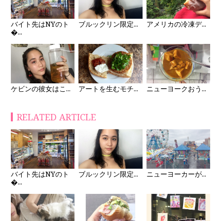
バイト先はNYのト
ブルックリン限定...
アメリカの冷凍デ...
�...
ケビンの彼女はこ...
アートを生むモチ...
ニューヨークおう...
RELATED ARTICLE
バイト先はNYのト
ブルックリン限定...
ニューヨーカーが...
�...