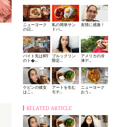
ニューヨーク
私の簡単サン
友情に感激！
の日...
ドバ...
バイト先はNY
ブルックリン
アメリカの冷
のト�...
限定...
凍デ...
ケビンの彼女
アートを生む
ニューヨーク
はこ...
モチ...
おう...
RELATED ARTICLE