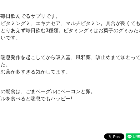
が毎日飲んでるサプリです。
らビタミングミ、エキナセア、マルチビタミン。具合が良くて
、とりあえず毎日飲む3種類。ビタミングミはお菓子のグミみた
しいです。
に喘息発作を起こしてから吸入器、風邪薬、咳止めまで加わっ
した。
飲む薬が多すぎる気がしてます。
日の朝食は、ごまベーグルにベーコンと卵。
グルを食べると喘息でもハッピー!