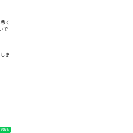
も悪く
いで
てしま