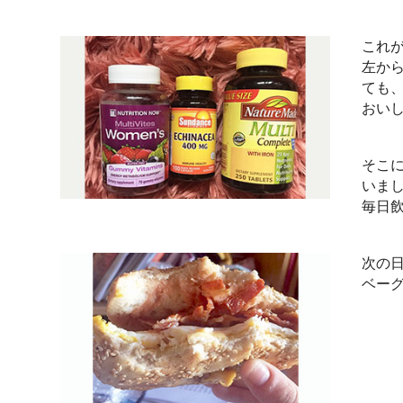
これ
左か
ても
おい
そこ
いま
毎日
次の
ベー