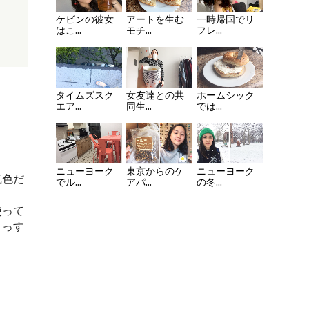
ケビンの彼女
アートを生む
一時帰国でリ
はこ...
モチ...
フレ...
タイムズスク
女友達との共
ホームシック
エア...
同生...
では...
東京からのケ
ニューヨーク
ニューヨーク
気色だ
アパ...
でル...
の冬...
使って
まっす