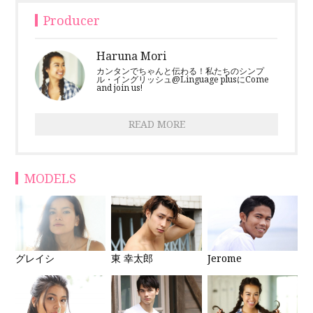
Producer
Haruna Mori
カンタンでちゃんと伝わる！私たちのシンプ
ル・イングリッシュ@Linguage plusにCome
and join us!
READ MORE
MODELS
グレイシ
東 幸太郎
Jerome