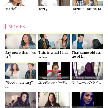
Haruna Hanna M
Marielle
Terry
ori
MOVIES
Say more than “cu
This is what I like
That same old iss
te”!
to d...
ue of L...
”Good morning”
ユキのハッピーデ...
マリエールのライ...
i...