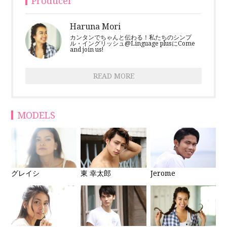
Producer
Haruna Mori
カンタンでちゃんと伝わる！私たちのシンプ
ル・イングリッシュ@Linguage plusにCome
and join us!
READ MORE
MODELS
グレイシ
東 幸太郎
Jerome