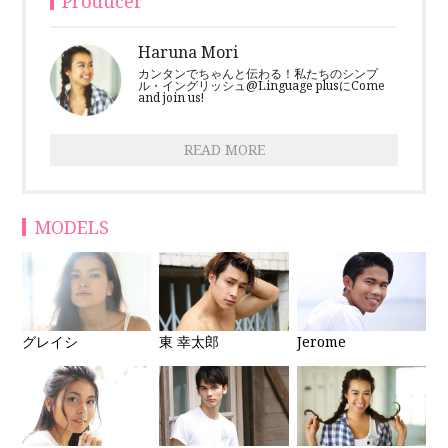
Producer
Haruna Mori
カンタンでちゃんと伝わる！私たちのシンプ
ル・イングリッシュ@Linguage plusにCome
and join us!
READ MORE
MODELS
グレイシ
東 幸太郎
Jerome