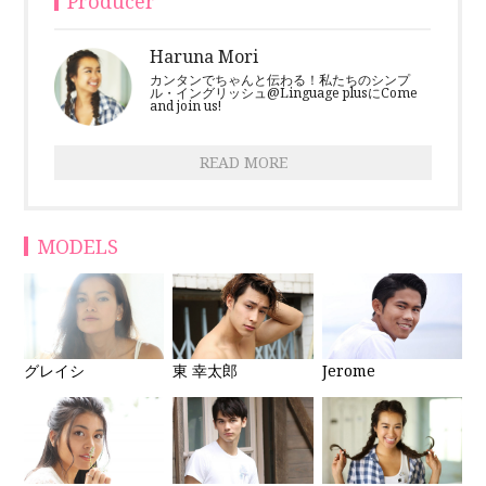
Producer
Haruna Mori
カンタンでちゃんと伝わる！私たちのシンプ
ル・イングリッシュ@Linguage plusにCome
and join us!
READ MORE
MODELS
グレイシ
東 幸太郎
Jerome