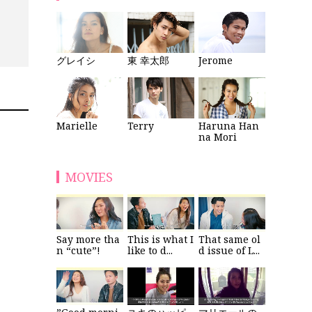
東 幸太郎
Jerome
グレイシ
Haruna Han
Marielle
Terry
na Mori
MOVIES
Say more tha
This is what I
That same ol
n “cute”!
like to d...
d issue of L...