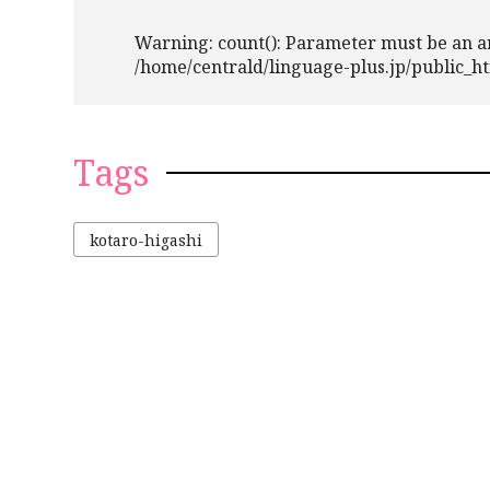
Warning
: count(): Parameter must be an a
/home/centrald/linguage-plus.jp/public_h
Tags
kotaro-higashi